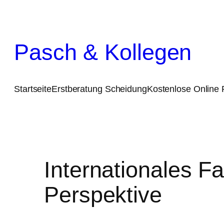
Zum
Inhalt
Pasch & Kollegen
springen
Startseite
Erstberatung Scheidung
Kostenlose Online 
Internationales Fa
Perspektive