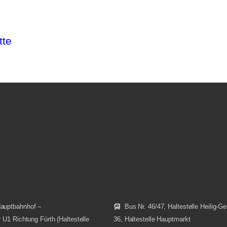
tte
Hauptbahnhof –
Bus Nr. 46/47, Haltestelle Heilig-Gei
r U1 Richtung Fürth (Haltestelle
36, Haltestelle Hauptmarkt